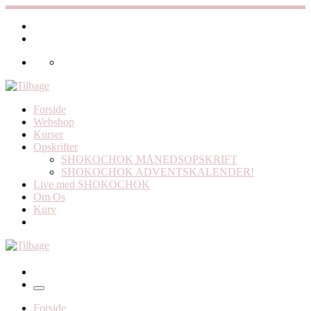
Fortsæt
til
indhold
Forside
Webshop
Kurser
Opskrifter
SHOKOCHOK MÅNEDSOPSKRIFT
SHOKOCHOK ADVENTSKALENDER!
Live med SHOKOCHOK
Om Os
Kurv
Menu
Forside