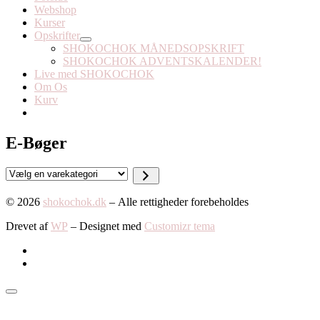
Webshop
Kurser
Opskrifter
SHOKOCHOK MÅNEDSOPSKRIFT
SHOKOCHOK ADVENTSKALENDER!
Live med SHOKOCHOK
Om Os
Kurv
E-Bøger
Vælg
en
varekategori
© 2026
shokochok.dk
– Alle rettigheder forebeholdes
Drevet af
WP
– Designet med
Customizr tema