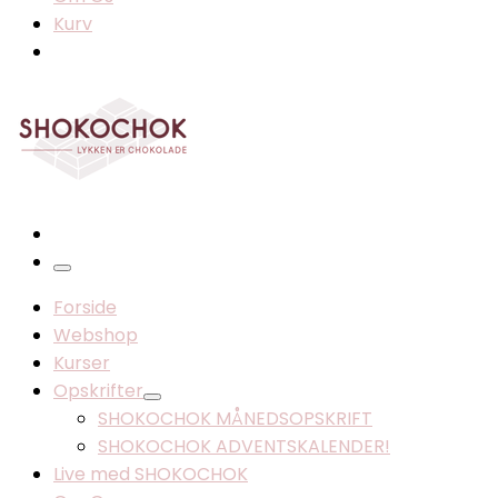
Kurv
Menu
Forside
Webshop
Kurser
Opskrifter
SHOKOCHOK MÅNEDSOPSKRIFT
SHOKOCHOK ADVENTSKALENDER!
Live med SHOKOCHOK