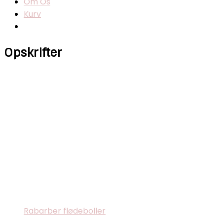
Om Os
Kurv
Opskrifter
Rabarber flødeboller