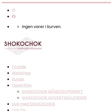
Fortsæt
til
indhold
Ingen varer i kurven.
Forside
Webshop
Kurser
Opskrifter
SHOKOCHOK MÅNEDSOPSKRIFT
SHOKOCHOK ADVENTSKALENDER!
Live med SHOKOCHOK
Om Os